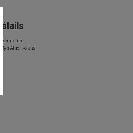
étails
Fermeture
Typ Alux 1-2689