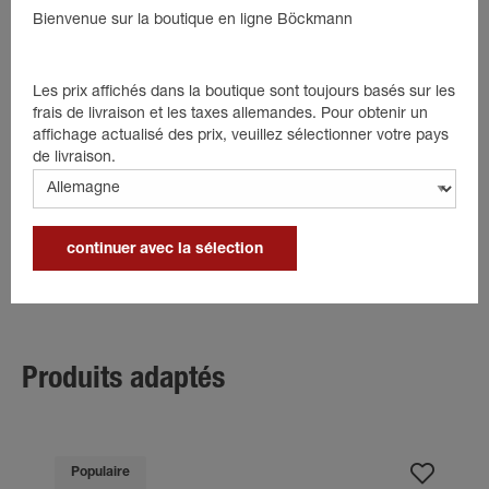
Bienvenue sur la boutique en ligne Böckmann
conduire !
Détails
Les prix affichés dans la boutique sont toujours basés sur les
frais de livraison et les taxes allemandes. Pour obtenir un
affichage actualisé des prix, veuillez sélectionner votre pays
Accouplement à billes
de livraison.
Ø 50 mm
Trous de 12,5 mm
Charge par essieu autorisée 2700kg
K27 Ausf. A N2
continuer avec la sélection
Attelage de remorque
Produits adaptés
Populaire