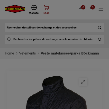
0
0
Website
Shop
Chercher
Home
Vêtements
Veste matelassée/parka Böckmann