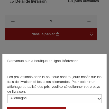
1-3 jours ouvrables
Délai de livraison
dans le panier
Beschreibung
Bienvenue sur la boutique en ligne Böckmann
Le protecteur sur une barre de box dans un van à chevaux est
un rembourrage qui est fixé autour de la barre de box. Il est fait
de mousse intégrale souple. L'utilisation d'un protecteur
Les prix affichés dans la boutique sont toujours basés sur les
minimise le risque de blessures et améliore le confort du cheval
frais de livraison et les taxes allemandes. Pour obtenir un
pendant le transport.
affichage actualisé des prix, veuillez sélectionner votre pays
de livraison.
Détails