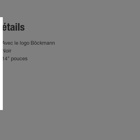
étails
Avec le logo Böckmann
Noir
14" pouces