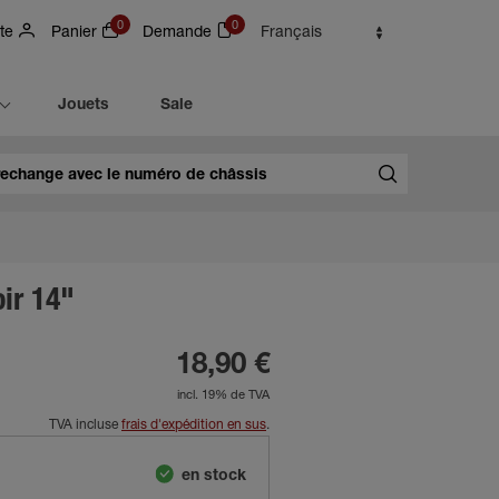
0
0
te
Panier
Demande
Français
Jouets
Sale
oir 14"
18,90 €
incl. 19% de TVA
TVA incluse
frais d'expédition en sus
.
en stock