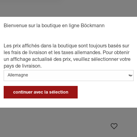
D
Bienvenue sur la boutique en ligne Böckmann
 un design raffiné et une protection fiable.
mpéries, ils sont faciles à nettoyer et à monter.
Les prix affichés dans la boutique sont toujours basés sur
les frais de livraison et les taxes allemandes. Pour obtenir
un affichage actualisé des prix, veuillez sélectionner votre
pays de livraison.
continuer avec la sélection