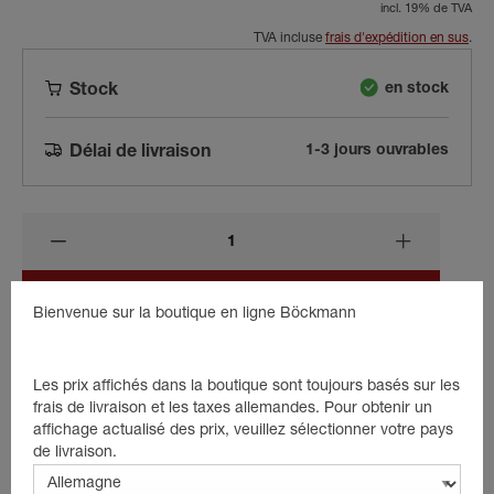
incl. 19% de TVA
TVA incluse
frais d'expédition en sus
.
en stock
Stock
1-3 jours ouvrables
Délai de livraison
dans le panier
Bienvenue sur la boutique en ligne Böckmann
Les prix affichés dans la boutique sont toujours basés sur les
Beschreibung
frais de livraison et les taxes allemandes. Pour obtenir un
affichage actualisé des prix, veuillez sélectionner votre pays
Crochet en S
de livraison.
Longueur : 45 mm
Diamètre intérieur : 14 mm