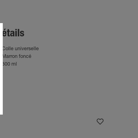
étails
Colle universelle
Marron foncé
300 ml