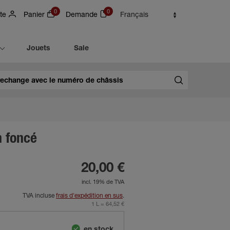
0
0
te
Panier
Demande
Français
Jouets
Sale
n foncé
20,00 €
incl. 19% de TVA
TVA incluse
frais d'expédition en sus
.
1 L = 64,52 €
en stock