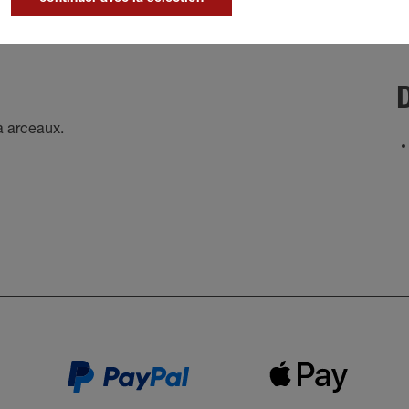
D
à arceaux.