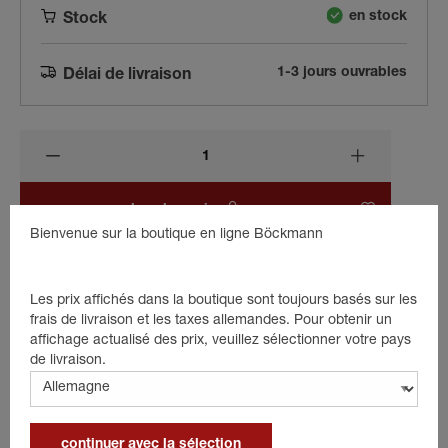
en stock
Stock
1-3 jours ouvrables
Délai de livraison
dans le panier
Bienvenue sur la boutique en ligne Böckmann
Les prix affichés dans la boutique sont toujours basés sur les
Beschreibung
frais de livraison et les taxes allemandes. Pour obtenir un
affichage actualisé des prix, veuillez sélectionner votre pays
Capuchon pour galerie frontale 30x30x60 W-PVC, noir.
de livraison.
Détails
continuer avec la sélection
Couleur : noir