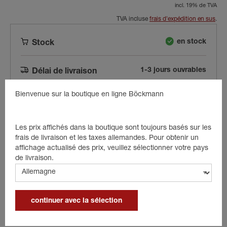
incl. 19% de TVA
TVA incluse
frais d'expédition en sus
.
en stock
Stock
1-3 jours ouvrables
Délai de livraison
Bienvenue sur la boutique en ligne Böckmann
Les prix affichés dans la boutique sont toujours basés sur les
frais de livraison et les taxes allemandes. Pour obtenir un
dans le panier
affichage actualisé des prix, veuillez sélectionner votre pays
de livraison.
Beschreibung
continuer avec la sélection