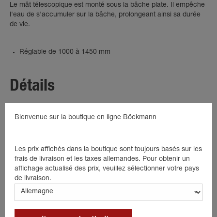
Le mât télescopique est monté sous la bâche plate. Il empêche
l'eau de s'accumuler sur la bâche, prolongeant ainsi sa durée
de vie.
Réglable de 1000 à 1450 mm
Détails
Arceaux pour bâches
Bienvenue sur la boutique en ligne Böckmann
Arceaux de bâches plates
Longueur réglable
Les prix affichés dans la boutique sont toujours basés sur les
frais de livraison et les taxes allemandes. Pour obtenir un
affichage actualisé des prix, veuillez sélectionner votre pays
de livraison.
Produits adaptés