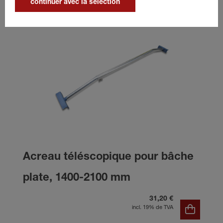
continuer avec la sélection
Acreau téléscopique pour bâche
plate, 1400-2100 mm
31,20 €
incl. 19% de TVA