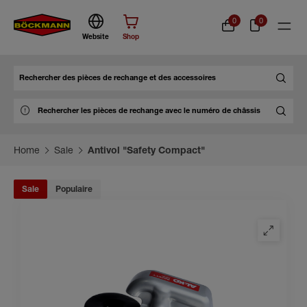
0
0
Website
Shop
Chercher
Home
Sale
Antivol "Safety Compact"
Sale
Populaire