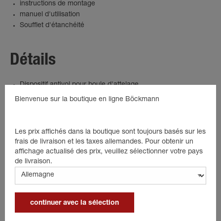
instructions de montage
manuel d'utilisation
Soufflet d'étanchéité
Détails
Dispositif antivol pour boule d'attelage
AK160/AK300
Bienvenue sur la boutique en ligne Böckmann
Attention, ne convient pas aux AK161 et AK301
Les prix affichés dans la boutique sont toujours basés sur les
frais de livraison et les taxes allemandes. Pour obtenir un
Produits adaptés
affichage actualisé des prix, veuillez sélectionner votre pays
de livraison.
Populaire
continuer avec la sélection