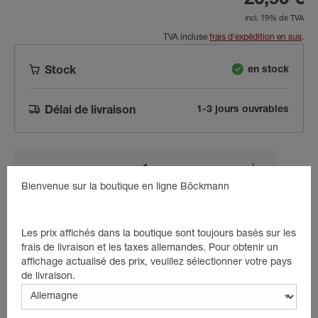
26,90 €
incl. 19% de TVA
TVA incluse
frais d'expédition en sus
.
en stock
Stock
1-3 jours ouvrables
Délai de livraison
Bienvenue sur la boutique en ligne Böckmann
dans le panier
Les prix affichés dans la boutique sont toujours basés sur les
frais de livraison et les taxes allemandes. Pour obtenir un
affichage actualisé des prix, veuillez sélectionner votre pays
Beschreibung
de livraison.
Profil de butée pour volet arrière 14/16 gauche/droite.