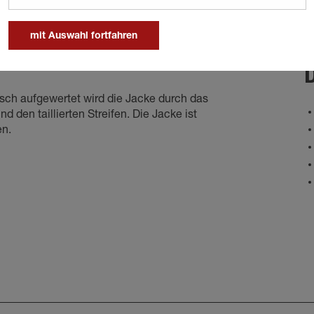
mit Auswahl fortfahren
D
ch aufgewertet wird die Jacke durch das
den taillierten Streifen. Die Jacke ist
en.