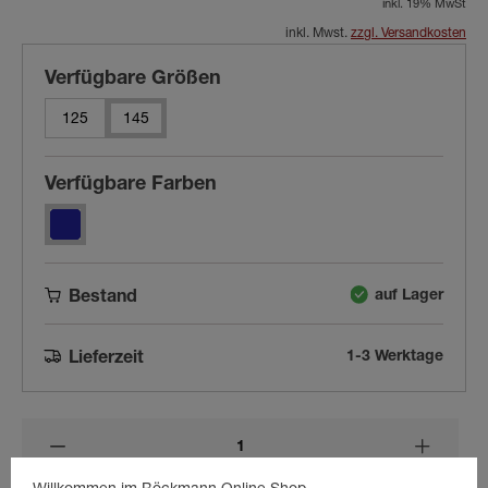
inkl. 19% MwSt
inkl. Mwst.
zzgl. Versandkosten
Verfügbare Größen
125
145
Verfügbare Farben
auf Lager
Bestand
1-3 Werktage
Lieferzeit