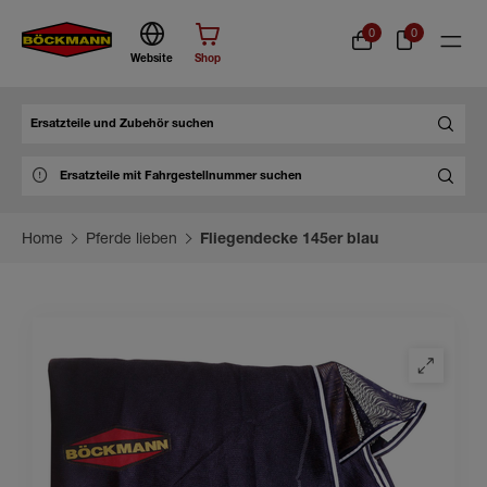
0
0
Website
Shop
Suche
Home
Pferde lieben
Fliegendecke 145er blau