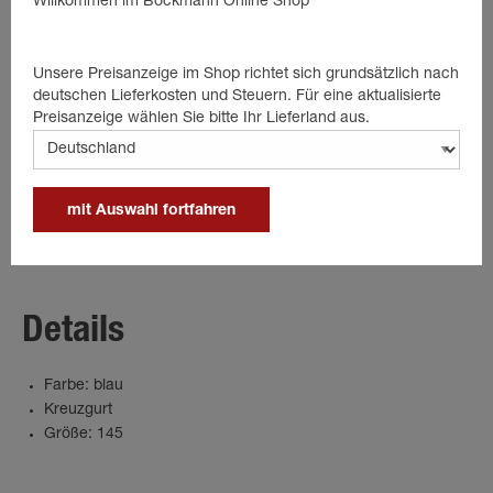
Willkommen im Böckmann Online Shop
In den Warenkorb
Unsere Preisanzeige im Shop richtet sich grundsätzlich nach
deutschen Lieferkosten und Steuern. Für eine aktualisierte
Preisanzeige wählen Sie bitte Ihr Lieferland aus.
Beschreibung
Fliegendecke 145er blau
Effektiver Insektenschutz durch feinmaschiges Material
mit Auswahl fortfahren
Atmungsaktiv
Optimale Passform mit Kreuzgurt
Details
Farbe: blau
Kreuzgurt
Größe: 145