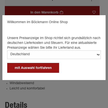
In den Warenkorb
Willkommen im Böckmann Online Shop
Beschreibung
Unsere Preisanzeige im Shop richtet sich grundsätzlich nach
deutschen Lieferkosten und Steuern. Für eine aktualisierte
Die blaue Allwetterjacke für Herren verbindet Stil mit
Preisanzeige wählen Sie bitte Ihr Lieferland aus.
Funktionalität. Mit ihrem zeitlosen Design und hochwertiger
Qualität schützt sie zuverlässig vor Wind und Regen. Ideal für
ein Outdoor-Abenteuer, aber auch im Alltag am Stall bietet die
Jacke höchsten Tragekomfort.
mit Auswahl fortfahren
Wasserdicht und Atmungsaktiv
Windabweisend
Leicht und komfortabel
Details