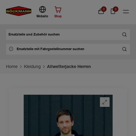
0
0
Website
Shop
Suche
Home
Kleidung
Allwetterjacke Herren