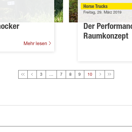
Horse Trucks
Freitag, 29. März 2019
hocker
Der Performanc
Raumkonzept
Mehr lesen
3
7
8
9
Diese Seite
10